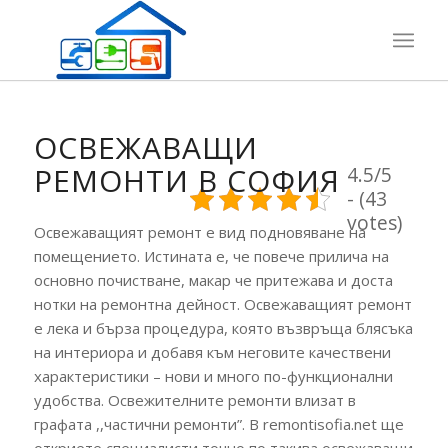
ОСВЕЖАВАЩИ
РЕМОНТИ В СОФИЯ
4.5/5
- (43
votes)
Освежаващият ремонт е вид подновяване на
помещението. Истината е, че повече прилича на
основно почистване, макар че притежава и доста
нотки на ремонтна дейност. Освежаващият ремонт
е лека и бърза процедура, която възвръща блясъка
на интериора и добавя към неговите качествени
характеристики – нови и много по-функционални
удобства. Освежителните ремонти влизат в
графата ,,частични ремонти”. В remontisofia.net ще
откриете специалисти точно по такива освежаващи