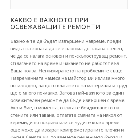
КАКВО Е ВАЖНОТО ПРИ
ОСВЕЖАВАЩИТЕ РЕМОНТИ
Важно е те да бъдат извършени навреме, преди
видът на зоната да се е влошил до такава степен,
че да се налага основен и по-скъпоструващ ремонт.
Отлагането на време и чакането не работят във
Ваша полза. Неглижирането на проблемите също.
Навременната намеса на майстор Ви излиза много
по-изгодно, защото влагането на материали и труд
ще е много по-малко. Затова най-важното за един
освежителен ремонт е да бъде извършен с време.
Ако и Вие, в момента, отлагате боядисването на
стените или тавана, отлагате смяната на някоя от
керемиди по покрива или се чудите колко време
още може да изкарат компрометираните плочки и
фуги в банята Ви, то вземете решението бързо и